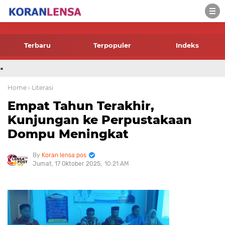
-->
Terbaru
Terpopuler
Indeks
.
Home
› Literasi
Empat Tahun Terakhir,
Kunjungan ke Perpustakaan
Dompu Meningkat
Koran lensa pos
Jumat, 17 Oktober 2025
10:21 AM