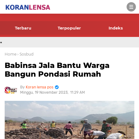
-->
Terbaru
Terpopuler
Indeks
.
Home
› Sosbud
Babinsa Jala Bantu Warga
Bangun Pondasi Rumah
Koran lensa pos
Minggu, 19 November 2023
11:29 AM