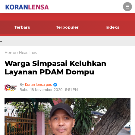
-->
Terbaru
Terpopuler
Indeks
.
Home
› Headlines
Warga Simpasai Keluhkan
Layanan PDAM Dompu
Koran lensa pos
Rabu, 18 November 2020
5:51 PM