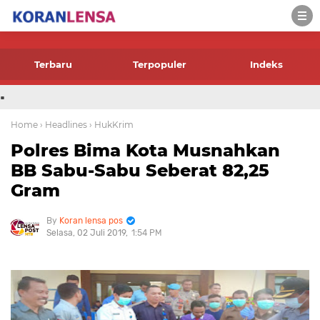
-->
Terbaru
Terpopuler
Indeks
.
Home
› Headlines
› HukKrim
Polres Bima Kota Musnahkan
BB Sabu-Sabu Seberat 82,25
Gram
Koran lensa pos
Selasa, 02 Juli 2019
1:54 PM