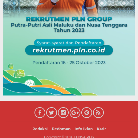
Redaksi
Pedoman
Info Iklan
Karir
Copyright ©
2026
LENSA POS