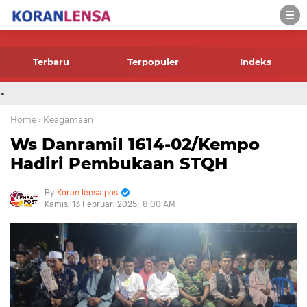
-->
Terbaru
Terpopuler
Indeks
.
Home
› Keagamaan
Ws Danramil 1614-02/Kempo
Hadiri Pembukaan STQH
Koran lensa pos
Kamis, 13 Februari 2025
8:00 AM