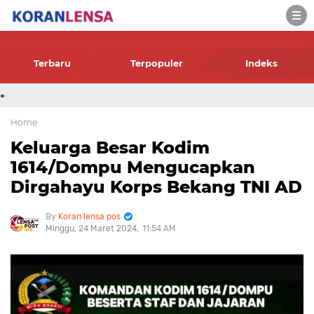
-->
Terbaru
Terpopuler
Indeks
.
Home
Keluarga Besar Kodim
1614/Dompu Mengucapkan
Dirgahayu Korps Bekang TNI AD
Koran lensa pos
Minggu, 24 Maret 2024
11:54 AM