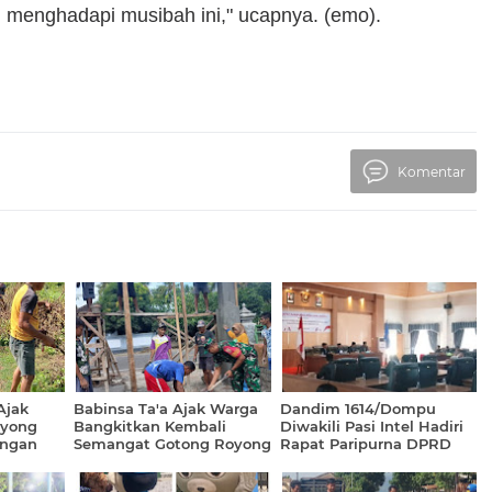
n menghadapi musibah ini," ucapnya. (emo).
Komentar
Ajak
Babinsa Ta'a Ajak Warga
Dandim 1614/Dompu
oyong
Bangkitkan Kembali
Diwakili Pasi Intel Hadiri
ungan
Semangat Gotong Royong
Rapat Paripurna DPRD
olo
Dompu