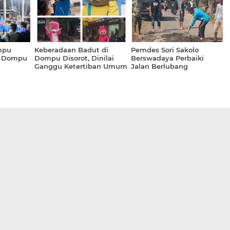
mpu
Keberadaan Badut di
Pemdes Sori Sakolo
i Dompu
Dompu Disorot, Dinilai
Berswadaya Perbaiki
Ganggu Ketertiban Umum
Jalan Berlubang
t