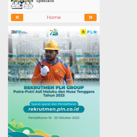
Spesialis
«
»
Home