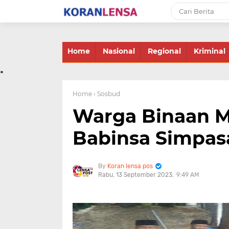
-->
Home
Nasional
Regional
Kriminal
.
Home
› Sosbud
Warga Binaan M
Babinsa Simpas
Koran lensa pos
Rabu, 13 September 2023
9:49 AM