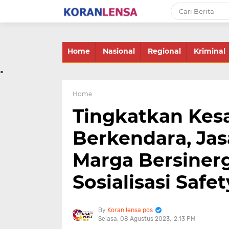
-->
Home
Nasional
Regional
Kriminal
.
Home
Tingkatkan Kes
Berkendara, Jas
Marga Bersiner
Sosialisasi Safe
Koran lensa pos
Selasa, 08 Agustus 2023
2:13 PM