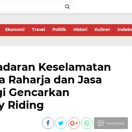
Ekonomi
Travel
Politik
Histori
Kuliner
Indek
adaran Keselamatan
a Raharja dan Jasa
gi Gencarkan
ty Riding
Komentar