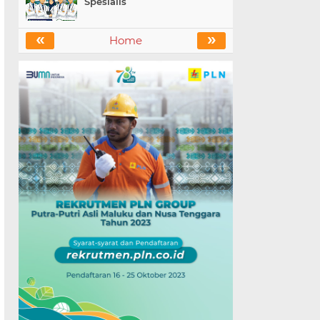
Spesialis
«
»
Home