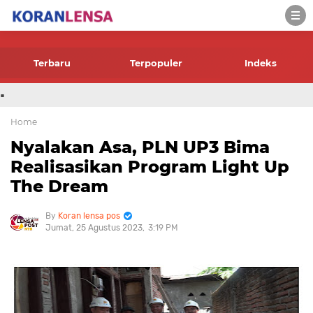
-->
Terbaru
Terpopuler
Indeks
.
Home
Nyalakan Asa, PLN UP3 Bima
Realisasikan Program Light Up
The Dream
Koran lensa pos
Jumat, 25 Agustus 2023
3:19 PM