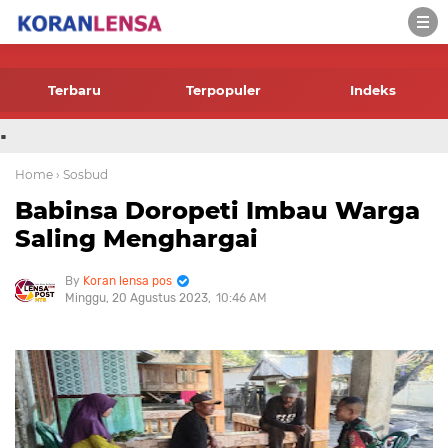
-->
Terbaru
Terpopuler
Indeks
.
Home
› Sosbud
Babinsa Doropeti Imbau Warga
Saling Menghargai
Koran lensa pos
Minggu, 20 Agustus 2023
10:46 AM