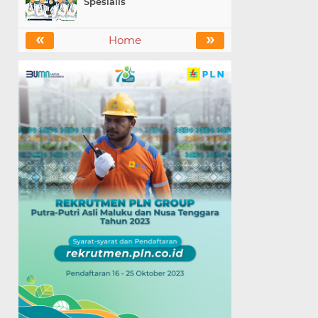
Spesialis
«
»
Home