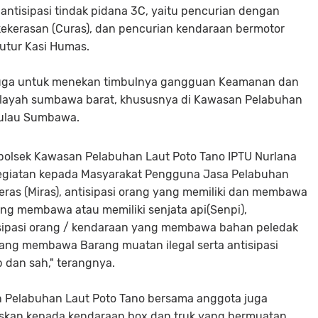
antisipasi tindak pidana 3C, yaitu pencurian dengan
ekerasan (Curas), dan pencurian kendaraan bermotor
tutur Kasi Humas.
 juga untuk menekan timbulnya gangguan Keamanan dan
wilayah sumbawa barat, khususnya di Kawasan Pelabuhan
Pulau Sumbawa.
polsek Kawasan Pelabuhan Laut Poto Tano IPTU Nurlana
kegiatan kepada Masyarakat Pengguna Jasa Pelabuhan
eras (Miras), antisipasi orang yang memiliki dan membawa
yang membawa atau memiliki senjata api(Senpi),
isipasi orang / kendaraan yang membawa bahan peledak
yang membawa Barang muatan ilegal serta antisipasi
dan sah," terangnya.
n Pelabuhan Laut Poto Tano bersama anggota juga
skan kepada kendaraan box dan truk yang bermuatan