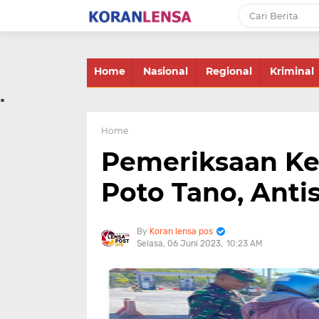
-->
Home
Nasional
Regional
Kriminal
.
Home
Pemeriksaan K
Poto Tano, Anti
Koran lensa pos
Selasa, 06 Juni 2023
10:23 AM