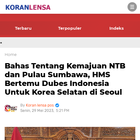
-->
Terbaru
Terpopuler
Indeks
.
Home
Bahas Tentang Kemajuan NTB
dan Pulau Sumbawa, HMS
Bertemu Dubes Indonesia
Untuk Korea Selatan di Seoul
Koran lensa pos
Senin, 29 Mei 2023
5:21 PM