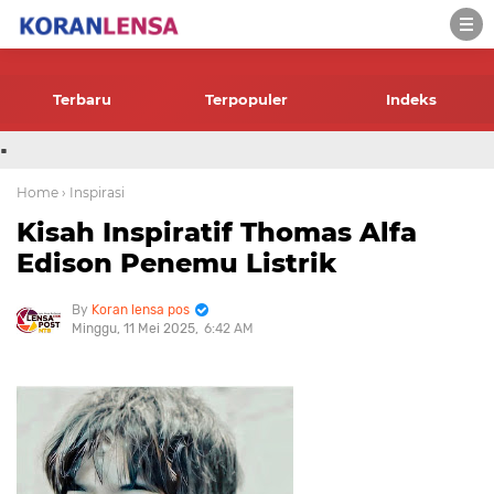
-->
Terbaru
Terpopuler
Indeks
.
Home
› Inspirasi
Kisah Inspiratif Thomas Alfa
Edison Penemu Listrik
Koran lensa pos
Minggu, 11 Mei 2025
6:42 AM