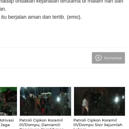
hadap tindakan kejahatan terutama di malam hari dan
an.
tu berjalan aman dan tertib. (emo).
Komentar
otivasi
Patroli Cipkon Koramil
Patroli Cipkon Koramil
 Jaga
01/Dompu, Danramil:
01/Dompu Sisir Sejumlah