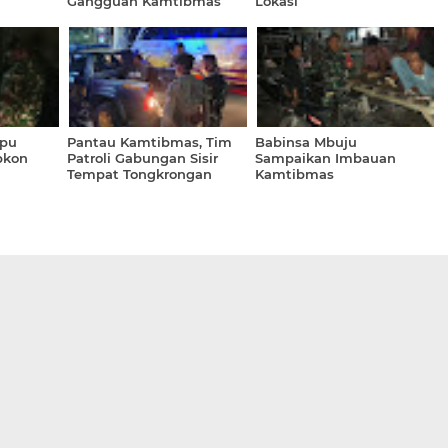
Gangguan Kamtibmas
Lokasi
Nihil
mpu
Pantau Kamtibmas, Tim
Babinsa Mbuju
pkon
Patroli Gabungan Sisir
Sampaikan Imbauan
Tempat Tongkrongan
Kamtibmas
Remaja di Kecamatan
Woja