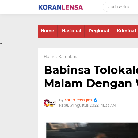
-->
Home
Nasional
Regional
Kriminal
.
Home
› Kamtibmas
Babinsa Toloka
Malam Dengan 
Koran lensa pos
Rabu, 31 Agustus 2022
11:33 AM