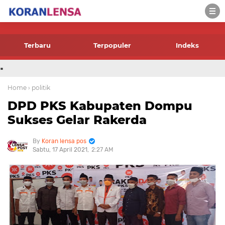
-->
Terbaru
Terpopuler
Indeks
.
Home
› politik
DPD PKS Kabupaten Dompu
Sukses Gelar Rakerda
Koran lensa pos
Sabtu, 17 April 2021
2:27 AM