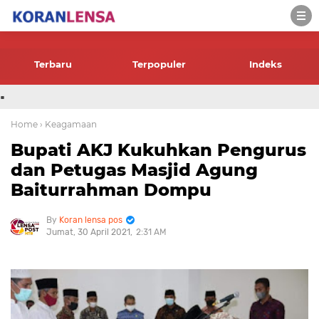
-->
Terbaru
Terpopuler
Indeks
.
Home
› Keagamaan
Bupati AKJ Kukuhkan Pengurus
dan Petugas Masjid Agung
Baiturrahman Dompu
Koran lensa pos
Jumat, 30 April 2021
2:31 AM