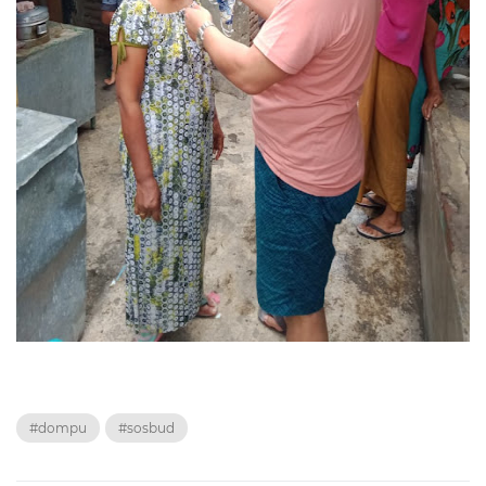
#dompu
#sosbud