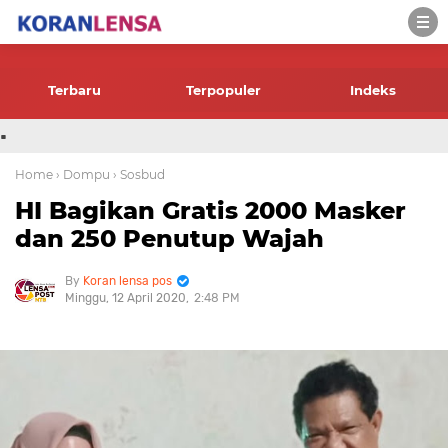
-->
Terbaru
Terpopuler
Indeks
.
Home
› Dompu
› Sosbud
HI Bagikan Gratis 2000 Masker
dan 250 Penutup Wajah
Koran lensa pos
Minggu, 12 April 2020
2:48 PM