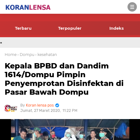
-->
Terbaru
Terpopuler
Indeks
.
Home
› Dompu
› kesehatan
Kepala BPBD dan Dandim
1614/Dompu Pimpin
Penyemprotan Disinfektan di
Pasar Bawah Dompu
Koran lensa pos
Jumat, 27 Maret 2020
11:22 PM