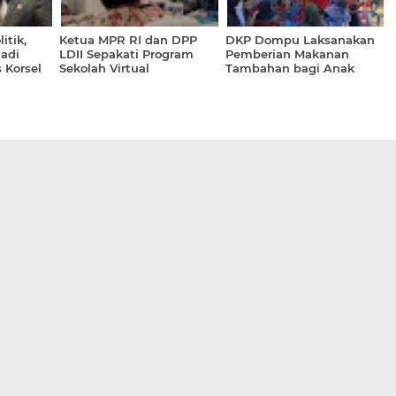
itik,
Ketua MPR RI dan DPP
DKP Dompu Laksanakan
jadi
LDII Sepakati Program
Pemberian Makanan
 Korsel
Sekolah Virtual
Tambahan bagi Anak
Kebangsaan
Sekolah