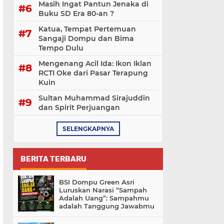
Masih Ingat Pantun Jenaka di
Buku SD Era 80-an ?
Katua, Tempat Pertemuan
Sangaji Dompu dan Bima
Tempo Dulu
Mengenang Acil Ida: Ikon Iklan
RCTI Oke dari Pasar Terapung
Kuin
Sultan Muhammad Sirajuddin
dan Spirit Perjuangan
SELENGKAPNYA
BERITA TERBARU
BSI Dompu Green Asri
Luruskan Narasi “Sampah
Adalah Uang”: Sampahmu
adalah Tanggung Jawabmu