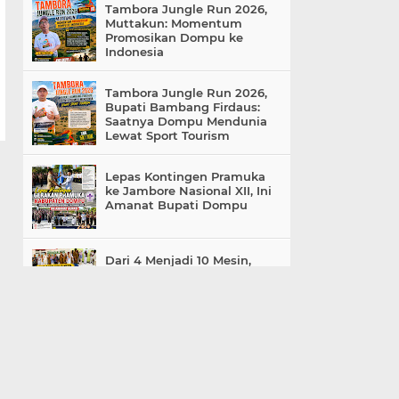
Tambora Jungle Run 2026,
Muttakun: Momentum
Promosikan Dompu ke
Indonesia
Tambora Jungle Run 2026,
Bupati Bambang Firdaus:
Saatnya Dompu Mendunia
Lewat Sport Tourism
Lepas Kontingen Pramuka
ke Jambore Nasional XII, Ini
Amanat Bupati Dompu
Dari 4 Menjadi 10 Mesin,
Ruang Hemodialisis RSUD
Dompu Jadi Harapan
Penderita Gagal Ginjal
«
»
Home