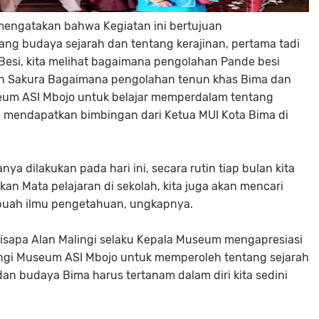
engatakan bahwa Kegiatan ini bertujuan
ang budaya sejarah dan tentang kerajinan, pertama tadi
esi, kita melihat bagaimana pengolahan Pande besi
nun Sakura Bagaimana pengolahan tenun khas Bima dan
seum ASI Mbojo untuk belajar memperdalam tentang
in mendapatkan bimbingan dari Ketua MUI Kota Bima di
nya dilakukan pada hari ini, secara rutin tiap bulan kita
kan Mata pelajaran di sekolah, kita juga akan mencari
uah ilmu pengetahuan, ungkapnya.
 disapa Alan Malingi selaku Kepala Museum mengapresiasi
ngi Museum ASI Mbojo untuk memperoleh tentang sejarah
an budaya Bima harus tertanam dalam diri kita sedini