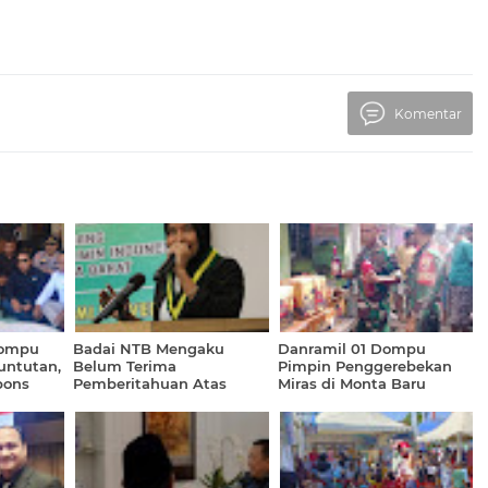
Komentar
ompu
Badai NTB Mengaku
Danramil 01 Dompu
untutan,
Belum Terima
Pimpin Penggerebekan
pons
Pemberitahuan Atas
Miras di Monta Baru
juti
Informasi Dirinya
Dilaporkan