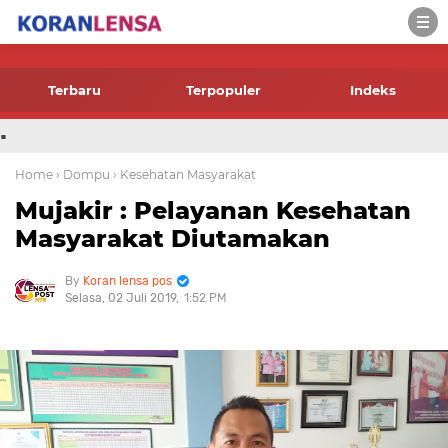
-->
Terbaru
Terpopuler
Indeks
.
Home
› Dompu
› Kesehatan Masyarakat
Mujakir : Pelayanan Kesehatan
Masyarakat Diutamakan
Koran lensa pos
Selasa, 02 Juli 2019
1:52 PM