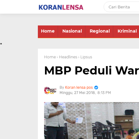
-->
Home
Nasional
Regional
Kriminal
.
Home
› Headlines
› Lipsus
MBP Peduli War
Koran lensa pos
Minggu, 27 Mei 2018
8:13 PM