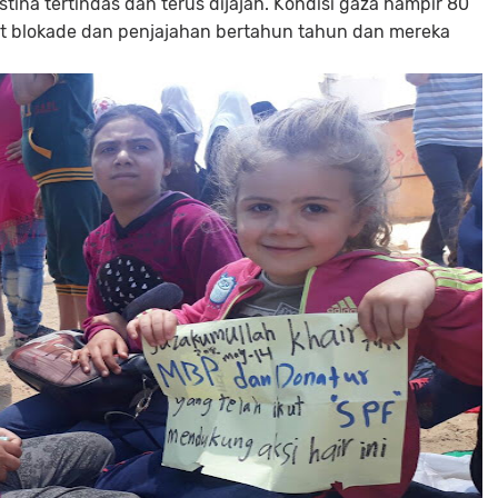
tina tertindas dan terus dijajah. Kondisi gaza hampir 80
at blokade dan penjajahan bertahun tahun dan mereka