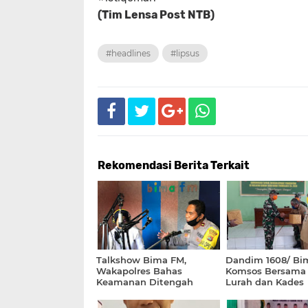
(Tim Lensa Post NTB)
#headlines
#lipsus
Rekomendasi Berita Terkait
Talkshow Bima FM,
Dandim 1608/ Bim
Wakapolres Bahas
Komsos Bersama
Keamanan Ditengah
Lurah dan Kades
Pandemi Covid-19 dan
New Normal