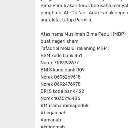
Bima Peduli akan terus berusaha menyal
penghafal Al -Qur'an . Anak -anak negeri
anak kita, tutup Parmila.
Atas nama Muslimah Bima Peduli (MBP),
buat negeri sham
Tafadhol melalui rekening MBP :
BSM kode bank 451
Norek 7109792677
BNI S kode bank 009
Norek 0695269618
Norek 0692476978
BRI S kode bank 422
Norek 1035216436
#Muslimahbimapeduli
#berjamaah
#amanah
#istiqomah