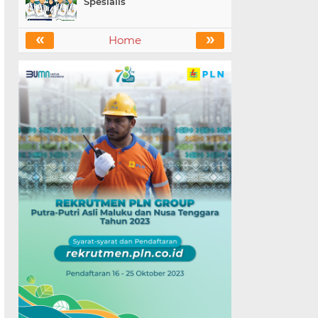
Spesialis
«
»
Home