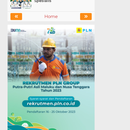
Spesialis
«
»
Home