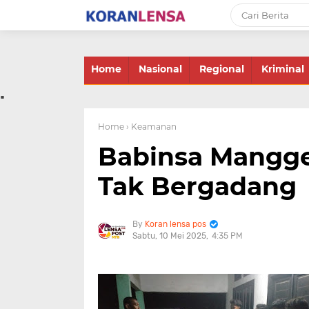
-->
Home
Nasional
Regional
Kriminal
.
Home
› Keamanan
Babinsa Mangge
Tak Bergadang
Koran lensa pos
Sabtu, 10 Mei 2025
4:35 PM