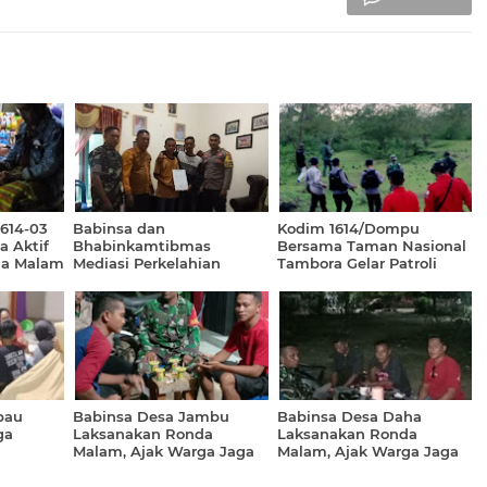
1614-03
Babinsa dan
Kodim 1614/Dompu
 Aktif
Bhabinkamtibmas
Bersama Taman Nasional
da Malam
Mediasi Perkelahian
Tambora Gelar Patroli
rian
Remaja di Desa Adu,
Gabungan Amankan
Selesaikan Secara Damai
Kawasan Konservasi
bau
Babinsa Desa Jambu
Babinsa Desa Daha
ga
Laksanakan Ronda
Laksanakan Ronda
Malam, Ajak Warga Jaga
Malam, Ajak Warga Jaga
Keamanan dan Jauhi
Kamtibmas dan Pererat
Narkoba
Silaturahmi