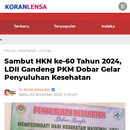
-->
Terbaru
Terpopuler
Indeks
.
Home
› kesehatan
› Ormas
Sambut HKN ke-60 Tahun 2024,
LDII Gandeng PKM Dobar Gelar
Penyuluhan Kesehatan
Koran lensa pos
Sabtu, 02 November 2024
6:06 AM