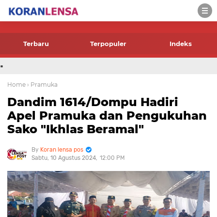
-->
Terbaru
Terpopuler
Indeks
.
Home
› Pramuka
Dandim 1614/Dompu Hadiri
Apel Pramuka dan Pengukuhan
Sako "Ikhlas Beramal"
Koran lensa pos
Sabtu, 10 Agustus 2024
12:00 PM