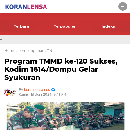
-->
Terbaru
Terpopuler
Indeks
.
Home
› pembangunan
› TNI
Program TMMD ke-120 Sukses,
Kodim 1614/Dompu Gelar
Syukuran
Koran lensa pos
Kamis, 13 Juni 2024
6:41 AM