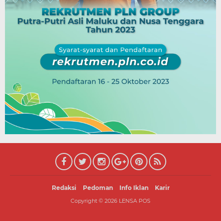
Redaksi
Pedoman
Info Iklan
Karir
Copyright ©
2026
LENSA POS