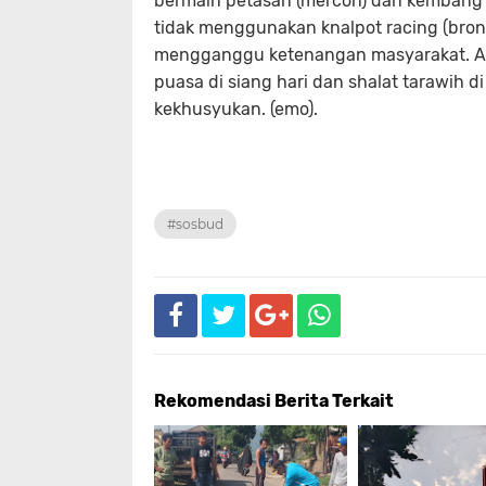
bermain petasan (mercon) dan kembang a
tidak menggunakan knalpot racing (bro
mengganggu ketenangan masyarakat. Apa
puasa di siang hari dan shalat tarawih
kekhusyukan. (emo).
#sosbud
Rekomendasi Berita Terkait