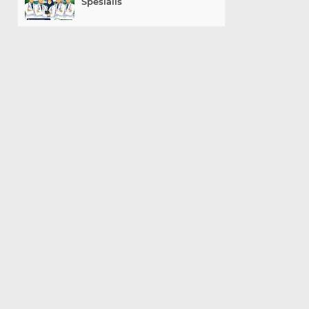
Spesialis
«
»
Home