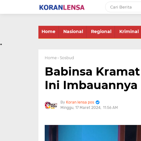
-->
Home
Nasional
Regional
Kriminal
.
Home
› Sosbud
Babinsa Kramat
Ini Imbauannya
Koran lensa pos
Minggu, 17 Maret 2024
11:56 AM