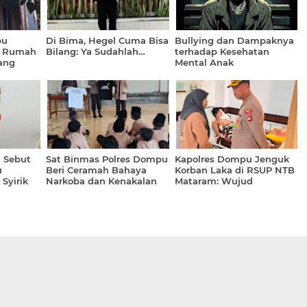
pu
Di Bima, Hegel Cuma Bisa
Bullying dan Dampaknya
t Rumah
Bilang: Ya Sudahlah…
terhadap Kesehatan
ang
Mental Anak
 Sebut
Sat Binmas Polres Dompu
Kapolres Dompu Jenguk
u
Beri Ceramah Bahaya
Korban Laka di RSUP NTB
Syirik
Narkoba dan Kenakalan
Mataram: Wujud
Remaja di SMP IT Imam
Kepedulian dan Tanggung
Bukhari
Jawab Kemanusiaan