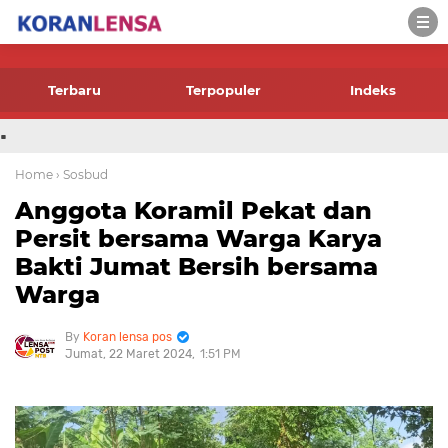
-->
Terbaru
Terpopuler
Indeks
.
Home
› Sosbud
Anggota Koramil Pekat dan
Persit bersama Warga Karya
Bakti Jumat Bersih bersama
Warga
Koran lensa pos
Jumat, 22 Maret 2024
1:51 PM