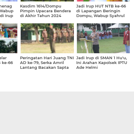
menag
Kasdim 1614/Dompu
Jadi Irup HUT NTB ke-66
 Wabup
Pimpin Upacara Bendera
di Lapangan Beringin
di Irup
di Akhir Tahun 2024
Dompu, Wabup Syahrul
Parsan Bacakan Amanat
Pj. Gubernur
lar
Peringatan Hari Juang TNI
Jadi Irup di SMAN 1 Hu'u,
 ke-66
AD ke-79, Serka Amril
Ini Arahan Kapolsek IPTU
Lantang Bacakan Sapta
Ade Helmi
Marga Prajurit