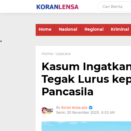
-->
Home
Nasional
Regional
Kriminal
.
Home
› Upacara
Kasum Ingatkan
Tegak Lurus ke
Pancasila
Koran lensa pos
Senin, 20 November 2023
8:02 AM