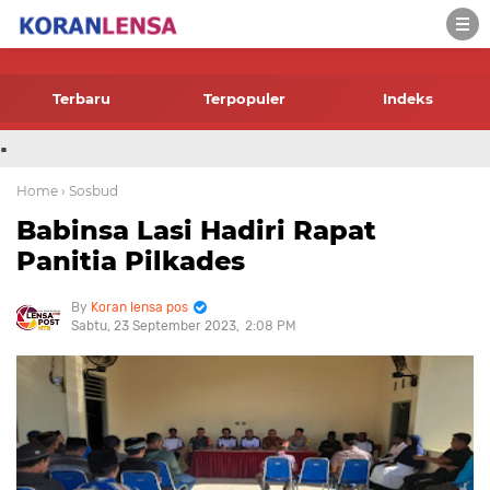
-->
Terbaru
Terpopuler
Indeks
.
Home
› Sosbud
Babinsa Lasi Hadiri Rapat
Panitia Pilkades
Koran lensa pos
Sabtu, 23 September 2023
2:08 PM