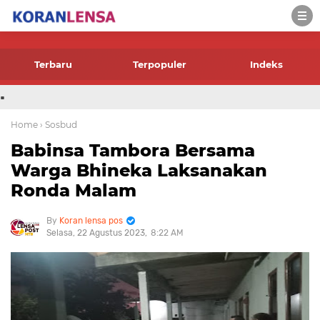
-->
Terbaru
Terpopuler
Indeks
.
Home
› Sosbud
Babinsa Tambora Bersama
Warga Bhineka Laksanakan
Ronda Malam
Koran lensa pos
Selasa, 22 Agustus 2023
8:22 AM