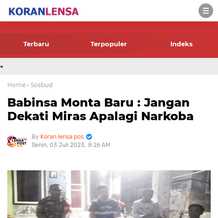
-->
Terbaru
Terpopuler
Indeks
.
Home
› Sosbud
Babinsa Monta Baru : Jangan
Dekati Miras Apalagi Narkoba
Koran lensa pos
Senin, 03 Juli 2023
8:26 AM