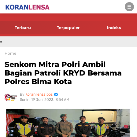
-->
Terbaru
Terpopuler
Indeks
.
Home
Senkom Mitra Polri Ambil
Bagian Patroli KRYD Bersama
Polres Bima Kota
Koran lensa pos
Senin, 19 Juni 2023
3:54 AM