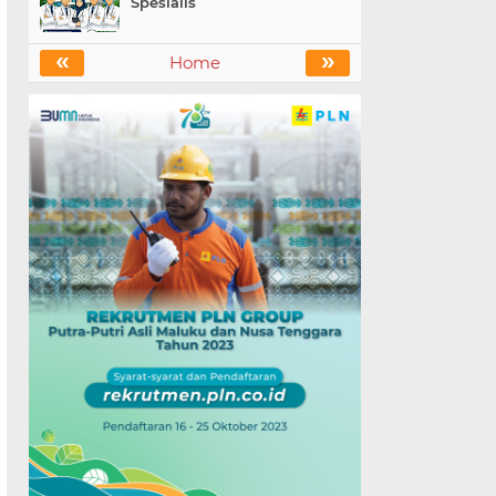
Spesialis
«
»
Home