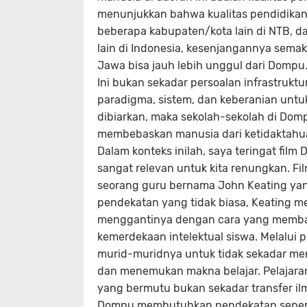
menunjukkan bahwa kualitas pendidika
beberapa kabupaten/kota lain di NTB, d
lain di Indonesia, kesenjangannya semak
Jawa bisa jauh lebih unggul dari Dompu
Ini bukan sekadar persoalan infrastrukt
paradigma, sistem, dan keberanian untuk 
dibiarkan, maka sekolah-sekolah di Domp
membebaskan manusia dari ketidaktahua
Dalam konteks inilah, saya teringat film
sangat relevan untuk kita renungkan. Fil
seorang guru bernama John Keating yang
pendekatan yang tidak biasa, Keating m
menggantinya dengan cara yang membangk
kemerdekaan intelektual siswa. Melalui p
murid-muridnya untuk tidak sekadar men
dan menemukan makna belajar. Pelajaran 
yang bermutu bukan sekadar transfer ilm
Dompu membutuhkan pendekatan seperti 