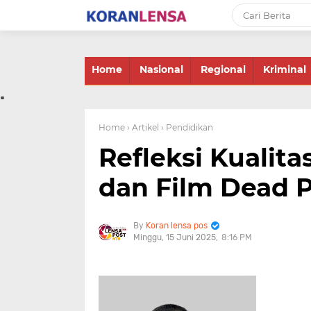
-->
Home
Nasional
Regional
Kriminal
.
Home
› Artikel
› Pendidikan
Refleksi Kualit
dan Film Dead P
Koran lensa pos
Minggu, 15 Juni 2025
8:16 PM