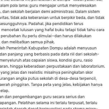
lam pola lama: guru mengajar untuk menyelesaikan
n, dan sekolah berjalan demi administrasi. Dalam sistem
vitas, tidak ada keberanian untuk berpikir beda, dan tidak
sesungguhnya. Padahal, jika pendidikan terus
a mencetak lulusan yang hafal buku tetapi tidak tahu cara
 perubahan itu perlu dimulai—dan harus dilakukan
r, dan melibatkan semua pihak.
n oleh Pemerintah Kabupaten Dompu adalah menyusun
an panjang yang berbasis pada data riil dari sekolah-
menyeluruh atas capaian siswa, kondisi guru, rasio
jaran, hingga keberadaan perpustakaan dan laboratorium.
t yang jelas dan realistis: misalnya peningkatan skor
gurangan angka putus sekolah di desa-desa terpencil,
daerah pinggiran. Tanpa peta yang jelas, kebijakan hanya
elap.
ihan dan pengembangan guru secara serius dan
angan. Pelatihan selama ini terlalu terpusat, terlalu
emerintah daerah dapat berinvestasi pada skema micro-