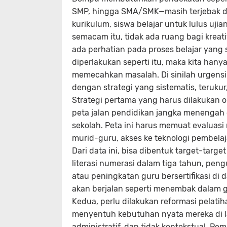
SMP, hingga SMA/SMK—masih terjebak da
kurikulum, siswa belajar untuk lulus ujia
semacam itu, tidak ada ruang bagi kreati
ada perhatian pada proses belajar yang 
diperlakukan seperti itu, maka kita hany
memecahkan masalah. Di sinilah urgensi
dengan strategi yang sistematis, teruku
Strategi pertama yang harus dilakuka
peta jalan pendidikan jangka menengah d
sekolah. Peta ini harus memuat evaluasi 
murid-guru, akses ke teknologi pembela
Dari data ini, bisa dibentuk target-targe
literasi numerasi dalam tiga tahun, pen
atau peningkatan guru bersertifikasi di 
akan berjalan seperti menembak dalam g
Kedua, perlu dilakukan reformasi pelat
menyentuh kebutuhan nyata mereka di lap
administratif, dan tidak kontekstual. P