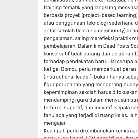
training tematik yang langsung menyasa
berbasis proyek (project-based learning)
atau penggunaan teknologi sederhana da
antar sekolah (learning community) di t
pengalaman, saling merefleksi praktik
pembelajaran. Dalam film Dead Poets Soc
konservatif tidak datang dari pelatihan 
terhadap pendekatan baru. Hal serupa per
Ketiga, Dompu perlu memperkuat peran 
(instructional leader), bukan hanya seba
figur perubahan yang mendorong budaya b
kepemimpinan sekolah harus difokuska
mendampingi guru dalam menyusun strat
terbuka, suportif, dan inovatif. Kepala 
tahu apa yang terjadi di ruang kelas. Ia h
mengajar.
Keempat, perlu dikembangkan kemitraa