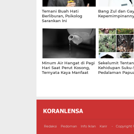
Temani Buah Hati
Bang Zul dan Ga
Berliburan, Psikolog
Kepemimpinannya
Sarankan Ini
Minum Air Hangat di Pagi
Sekelumit Tenta
Hari Saat Perut Kosong,
Kehidupan Suku-
Ternyata Kaya Manfaat
Pedalaman Papu
Redaksi
Pedoman
Info Iklan
Karir
Copyright