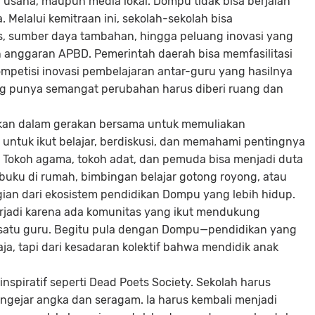
 usaha, maupun media lokal. Dompu tidak bisa berjalan
Melalui kemitraan ini, sekolah-sekolah bisa
, sumber daya tambahan, hingga peluang inovasi yang
n anggaran APBD. Pemerintah daerah bisa memfasilitasi
ompetisi inovasi pembelajaran antar-guru yang hasilnya
yang punya semangat perubahan harus diberi ruang dan
tkan dalam gerakan bersama untuk memuliakan
g untuk ikut belajar, berdiskusi, dan memahami pentingnya
 Tokoh agama, tokoh adat, dan pemuda bisa menjadi duta
buku di rumah, bimbingan belajar gotong royong, atau
ian dari ekosistem pendidikan Dompu yang lebih hidup.
rjadi karena ada komunitas yang ikut mendukung
satu guru. Begitu pula dengan Dompu—pendidikan yang
 saja, tapi dari kesadaran kolektif bahwa mendidik anak
nspiratif seperti Dead Poets Society. Sekolah harus
gejar angka dan seragam. Ia harus kembali menjadi