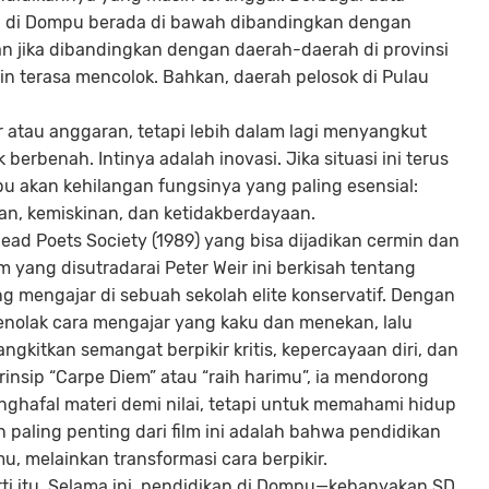
n di Dompu berada di bawah dibandingkan dengan
an jika dibandingkan dengan daerah-daerah di provinsi
in terasa mencolok. Bahkan, daerah pelosok di Pulau
.
ur atau anggaran, tetapi lebih dalam lagi menyangkut
berbenah. Intinya adalah inovasi. Jika situasi ini terus
u akan kehilangan fungsinya yang paling esensial:
n, kemiskinan, dan ketidakberdayaan.
 Dead Poets Society (1989) yang bisa dijadikan cermin dan
m yang disutradarai Peter Weir ini berkisah tentang
 mengajar di sebuah sekolah elite konservatif. Dengan
enolak cara mengajar yang kaku dan menekan, lalu
itkan semangat berpikir kritis, kepercayaan diri, dan
rinsip “Carpe Diem” atau “raih harimu”, ia mendorong
ghafal materi demi nilai, tetapi untuk memahami hidup
paling penting dari film ini adalah bahwa pendidikan
u, melainkan transformasi cara berpikir.
itu. Selama ini, pendidikan di Dompu—kebanyakan SD,