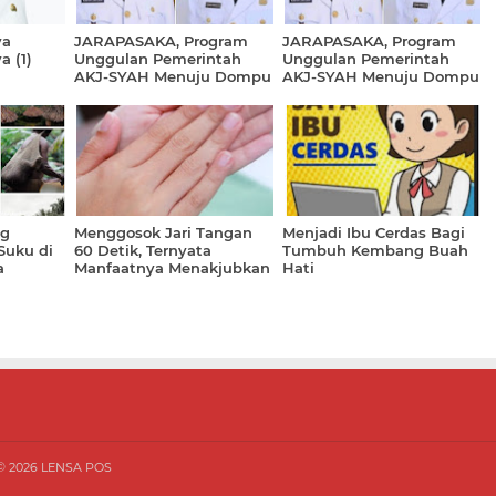
ya
JARAPASAKA, Program
JARAPASAKA, Program
 (1)
Unggulan Pemerintah
Unggulan Pemerintah
AKJ-SYAH Menuju Dompu
AKJ-SYAH Menuju Dompu
MASHUR (2- Selesai)
MASHUR (1)
ng
Menggosok Jari Tangan
Menjadi Ibu Cerdas Bagi
Suku di
60 Detik, Ternyata
Tumbuh Kembang Buah
a
Manfaatnya Menakjubkan
Hati
 ©
2026
LENSA POS