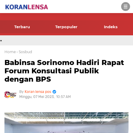
-->
Terbaru
Terpopuler
Indeks
.
Home
› Sosbud
Babinsa Sorinomo Hadiri Rapat
Forum Konsultasi Publik
dengan BPS
Koran lensa pos
Minggu, 07 Mei 2023
10:57 AM