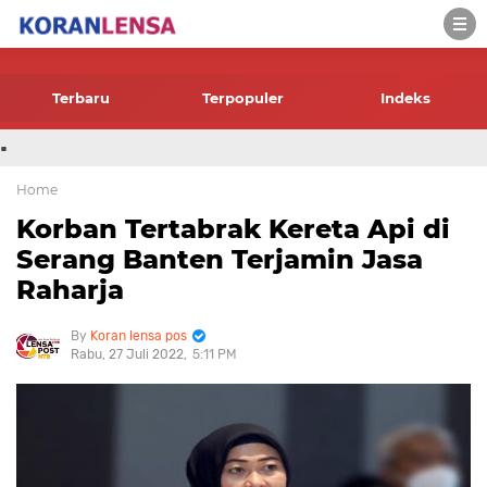
-->
Terbaru
Terpopuler
Indeks
.
Home
Korban Tertabrak Kereta Api di
Serang Banten Terjamin Jasa
Raharja
Koran lensa pos
Rabu, 27 Juli 2022
5:11 PM