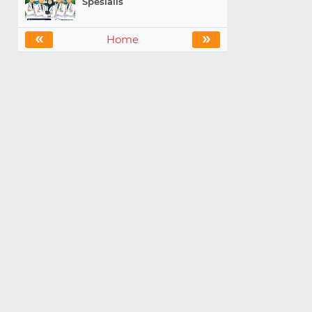
Spesialis
«
»
Home