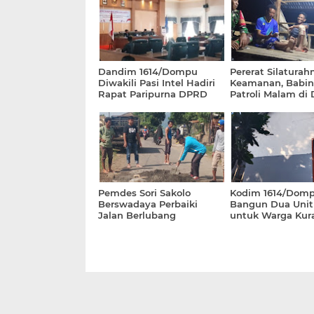
Dandim 1614/Dompu
Pererat Silaturah
Diwakili Pasi Intel Hadiri
Keamanan, Babin
Rapat Paripurna DPRD
Patroli Malam di
Dompu
Sigi
Pemdes Sori Sakolo
Kodim 1614/Dom
Berswadaya Perbaiki
Bangun Dua Uni
Jalan Berlubang
untuk Warga Kur
Mampu