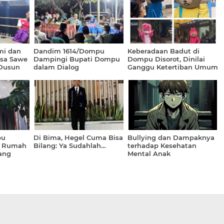
mi dan
Dandim 1614/Dompu
Keberadaan Badut di
sa Sawe
Dampingi Bupati Dompu
Dompu Disorot, Dinilai
 Dusun
dalam Dialog
Ganggu Ketertiban Umum
Pembangunan di
Kecamatan Pekat
pu
Di Bima, Hegel Cuma Bisa
Bullying dan Dampaknya
t Rumah
Bilang: Ya Sudahlah…
terhadap Kesehatan
ang
Mental Anak