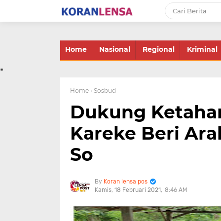
-->
Home
Nasional
Regional
Kriminal
.
Home
› Sosbud
Dukung Ketahan
Kareke Beri Ar
So
Koran lensa pos
Kamis, 18 Februari 2021
8:46 AM