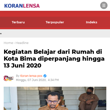
-->
Terbaru
Terpopuler
Indeks
.
Home
› Headline
Kegiatan Belajar dari Rumah di
Kota Bima diperpanjang hingga
13 Juni 2020
Koran lensa pos
Minggu, 07 Juni 2020
4:34 PM