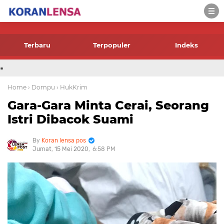
-->
Terbaru
Terpopuler
Indeks
.
Home
› Dompu
› HukKrim
Gara-Gara Minta Cerai, Seorang
Istri Dibacok Suami
Koran lensa pos
Jumat, 15 Mei 2020
6:58 PM