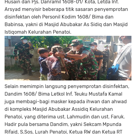
Husain dan Pjs. Danramil 1608-01/ Kota, Letda Inf.
Arsyad menyisir beberapa titik sasaran penyemprotan
disinfektan oleh Personil Kodim 1608/ Bima dan
Babinsa, yakni di Masjid Abubakar As Sidiq dan Masjid
Istiqomah Kelurahan Penatoi.
Selain memimpin langsung penyemprotan disinfektan,
Dandim 1608/ Bima Letkol Inf. Teuku Mustafa Kamal
juga membagi-bagi masker kepada ihwan dan ahwad
di kompleks Masjid Abubakar Assidiq Kelurahan
Penatoi, yang diterima ust. Lahmudin dan ust. Faruk.
Hadir pula bersama Dandim, yakni Sekcam Mpunda
Rifaid, S.Sos, Lurah Penatoi, Ketua RW dan Ketua RT