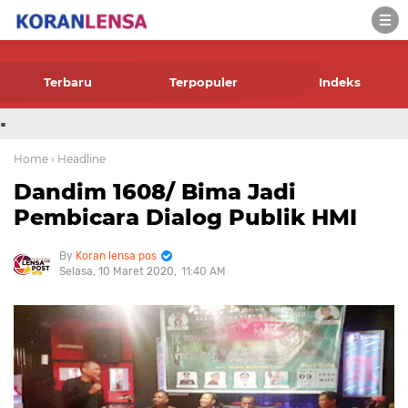
-->
Terbaru
Terpopuler
Indeks
.
Home
› Headline
Dandim 1608/ Bima Jadi
Pembicara Dialog Publik HMI
Koran lensa pos
Selasa, 10 Maret 2020
11:40 AM