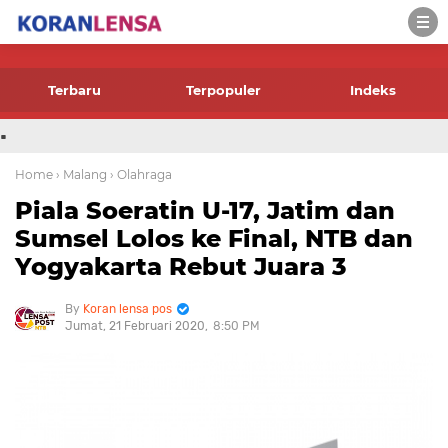
-->
Terbaru
Terpopuler
Indeks
.
Home
› Malang
› Olahraga
Piala Soeratin U-17, Jatim dan
Sumsel Lolos ke Final, NTB dan
Yogyakarta Rebut Juara 3
Koran lensa pos
Jumat, 21 Februari 2020
8:50 PM