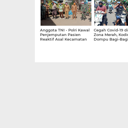
Anggota TNI - Polri Kawal
Cegah Covid-19 d
Penjemputan Pasien
Zona Merah, Kodi
Reaktif Asal Kecamatan
Dompu Bagi-Bagi
Sanggar
Masker