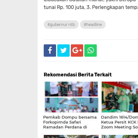
tunai Rp. 100 juta, 3. Perlengkapan temp
#gubernur ntb
#headline
Rekomendasi Berita Terkait
Pemkab Dompu bersama
Dandim 1614/Do
Forkopimda Safari
Ketua Persit KCK 
Ramadan Perdana di
Zoom Meeting Sos
Kecamatan Pekat
Netralisasi TNI p
Pemilu 2024