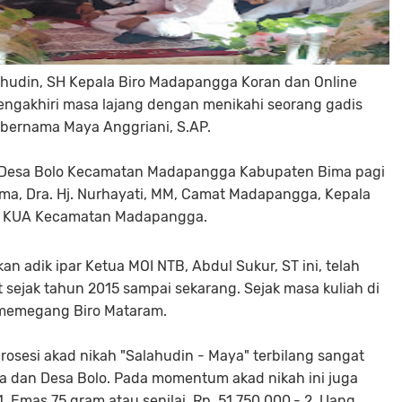
udin, SH Kepala Biro Madapangga Koran dan Online
mengakhiri masa lajang dengan menikahi seorang gadis
bernama Maya Anggriani, S.AP.
i Desa Bolo Kecamatan Madapangga Kabupaten Bima pagi
ima, Dra. Hj. Nurhayati, MM, Camat Madapangga, Kepala
la KUA Kecamatan Madapangga.
adik ipar Ketua MOI NTB, Abdul Sukur, ST ini, telah
t sejak tahun 2015 sampai sekarang. Sejak masa kuliah di
 memegang Biro Mataram.
osesi akad nikah "Salahudin - Maya" terbilang sangat
na dan Desa Bolo. Pada momentum akad nikah ini juga
. Emas 75 gram atau senilai Rp. 51.750.000,- 2. Uang