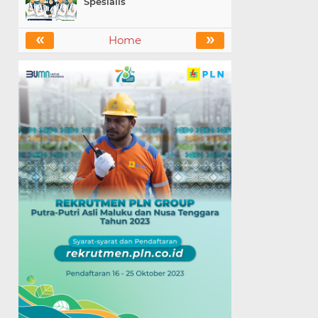
Spesialis
«
»
Home