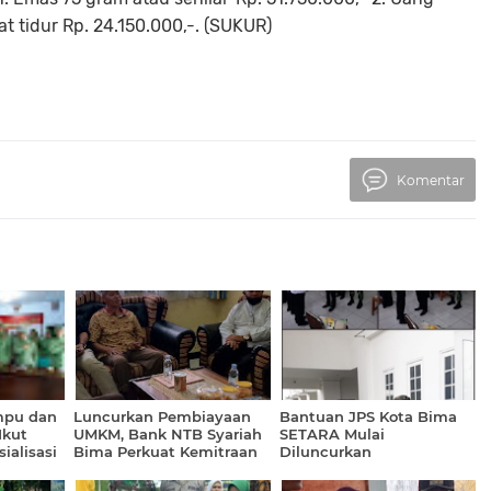
at tidur Rp. 24.150.000,-. (SUKUR)
Komentar
mpu dan
Luncurkan Pembiayaan
Bantuan JPS Kota Bima
Ikut
UMKM, Bank NTB Syariah
SETARA Mulai
ialisasi
Bima Perkuat Kemitraan
Diluncurkan
ada
dengan Dinas Koperasi
UKM