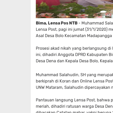
Bima, Lensa Pos NTB
- Muhammad Salah
Lensa Post, pagi ini jumat (31/1/2020) 
Asal Desa Bolo Kecamatan Madapangga 
Prosesi akad nikah yang berlangsung d
ini, dihadiri Anggota DPRD Kabupaten B
Desa Dena dan Kepala Desa Bolo, Kepa
Muhammad Salahudin, SH yang merupakan 
berkiprah di Koran dan Online Lensa Pos
UNW Mataram, Salahudin dipercayakan
Pantauan langsung Lensa Post, bahwa pr
meriah, dihadiri ratusan warga Desa De
dibacakan Catatan mahar, yakni berupa 1