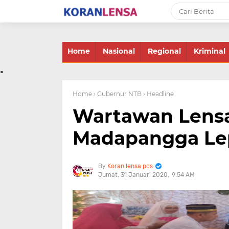
-->
Home
Nasional
Regional
Kriminal
.
Home
› Gubernur NTB
› Headline
Wartawan Lensa
Madapangga Lep
Koran lensa pos
Jumat, 31 Januari 2020
9:54 AM