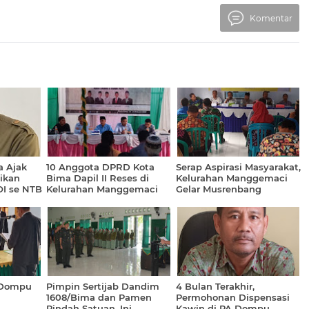
Komentar
a Ajak
10 Anggota DPRD Kota
Serap Aspirasi Masyarakat,
ikan
Bima Dapil II Reses di
Kelurahan Manggemaci
I se NTB
Kelurahan Manggemaci
Gelar Musrenbang
 Dompu
Pimpin Sertijab Dandim
4 Bulan Terakhir,
1608/Bima dan Pamen
Permohonan Dispensasi
Pindah Satuan, Ini
Kawin di PA Dompu