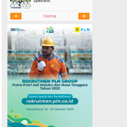
Spesialis
«
»
Home