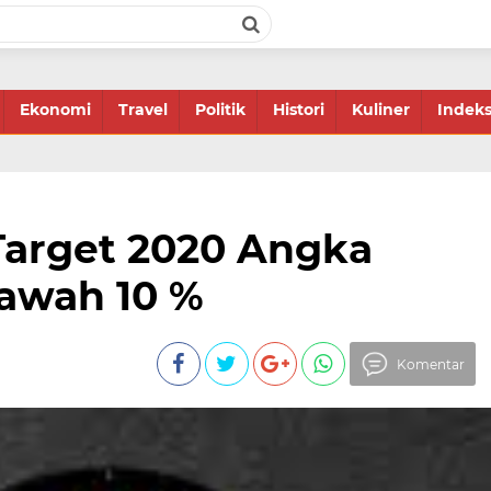
Ekonomi
Travel
Politik
Histori
Kuliner
Indek
arget 2020 Angka
awah 10 %
Komentar