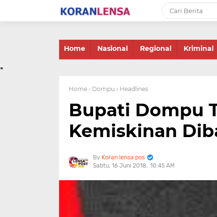
-->
Home
Nasional
Regional
Kriminal
.
Home
› Dompu
› Headlines
Bupati Dompu T
Kemiskinan Dib
Koran lensa pos
Sabtu, 16 Juni 2018
10:45 AM