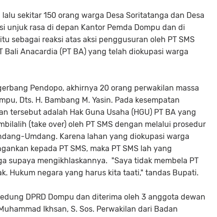
lalu sekitar 150 orang warga Desa Soritatanga dan Desa
si unjuk rasa di depan Kantor Pemda Dompu dan di
 sebagai reaksi atas aksi penggusuran oleh PT SMS
 Bali Anacardia (PT BA) yang telah diokupasi warga
u gerbang Pendopo, akhirnya 20 orang perwakilan massa
ompu, Dts. H. Bambang M. Yasin. Pada kesempatan
an tersebut adalah Hak Guna Usaha (HGU) PT BA yang
mbilalih (take over) oleh PT SMS dengan melalui prosedur
ndang-Umdang. Karena lahan yang diokupasi warga
gankan kepada PT SMS, maka PT SMS lah yang
ga supaya mengikhlaskannya. "Saya tidak membela PT
. Hukum negara yang harus kita taati," tandas Bupati.
u gedung DPRD Dompu dan diterima oleh 3 anggota dewan
 Muhammad Ikhsan, S. Sos. Perwakilan dari Badan