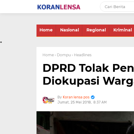
-->
Home
Nasional
Regional
Kriminal
.
Home
› Dompu
› Headlines
DPRD Tolak Pen
Diokupasi Warg
Koran lensa pos
Jumat, 25 Mei 2018
8:37 AM