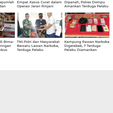
ejumlah
Empat Kasus Curat dalam
Dipanah, Polres Dompu
dan
Operasi Jaran Rinjani
Amankan Terduga Pelaku
Narkoba
2026, Lima Tersangka
Ditangkap
di Bima-
TNI-Polri dan Masyarakat
Kampung Rawan Narkoba
ringan
Bersatu Lawan Narkoba,
Digerebek, 7 Terduga
mbus
Terduga Pelaku
Pelaku Diamankan
an
Diamankan Beserta
Barang Bukti