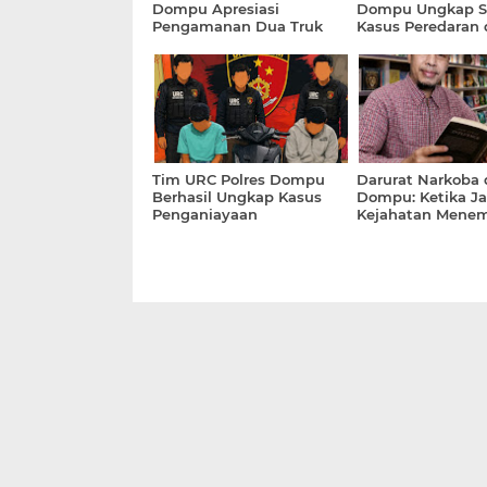
Dompu Apresiasi
Dompu Ungkap S
Pengamanan Dua Truk
Kasus Peredaran 
Kayu Diduga Ilegal oleh
Penyalahgunaan 
Aparat Polsek Kempo
Tim URC Polres Dompu
Darurat Narkoba 
Berhasil Ungkap Kasus
Dompu: Ketika Ja
Penganiayaan
Kejahatan Mene
Rumah Tangga d
Institusi Publik