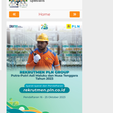
Spesialis
«
»
Home