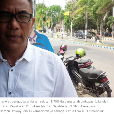
lak penggusuran lahan sekitar 1. 700 Ha yang telah diokupasi (dikelola)
amatan Pekat oleh PT Sukses Mantap Sejahtera (PT SMS).Penegasan
Dompu, Ikhwayudin Ak kemarin."Saya sebagai Ketua Fraksi PAN menolak