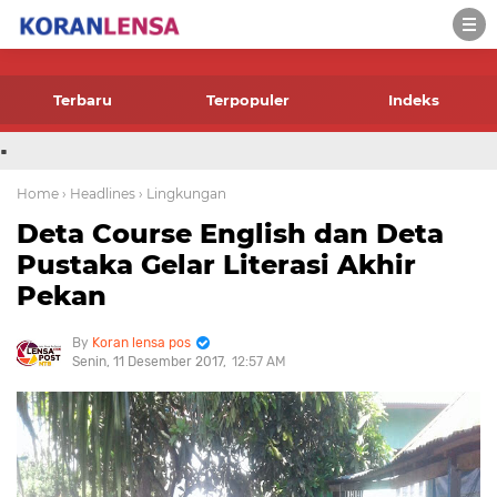
-->
Terbaru
Terpopuler
Indeks
.
Home
› Headlines
› Lingkungan
Deta Course English dan Deta
Pustaka Gelar Literasi Akhir
Pekan
Koran lensa pos
Senin, 11 Desember 2017
12:57 AM