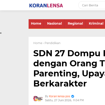
-->
Home
Nasional
Regional
Kriminal
.
Home
› Pendidikan
SDN 27 Dompu 
dengan Orang T
Parenting, Upa
Berkarakter
Koran lensa pos
Sabtu, 27 Juni 2026
9:04 PM