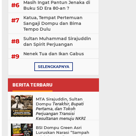
Masih Ingat Pantun Jenaka di
Buku SD Era 80-an ?
Katua, Tempat Pertemuan
Sangaji Dompu dan Bima
Tempo Dulu
Sultan Muhammad Sirajuddin
dan Spirit Perjuangan
Nenek Tua dan Ikan Gabus
SELENGKAPNYA
BERITA TERBARU
MTA Sirajuddin, Sultan
Dompu 𝘛𝘦𝘳𝘢𝘬𝘩𝘪𝘳, 𝘉𝘶𝘱𝘢𝘵𝘪
𝘗𝘦𝘳𝘵𝘢𝘮𝘢, 𝘥𝘢𝘯 𝘛𝘰𝘬𝘰𝘩
𝘗𝘦𝘳𝘫𝘶𝘢𝘯𝘨𝘢𝘯 𝘛𝘳𝘢𝘯𝘴𝘪𝘴𝘪
𝘒𝘦𝘴𝘶𝘭𝘵𝘢𝘯𝘢𝘯 𝘮𝘦𝘯𝘶𝘫𝘶 𝘕𝘒𝘙𝘐
BSI Dompu Green Asri
Luruskan Narasi “Sampah