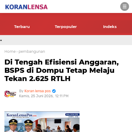
-->
Terbaru
Terpopuler
Indeks
.
Home
› pembangunan
Di Tengah Efisiensi Anggaran,
BSPS di Dompu Tetap Melaju
Tekan 2.625 RTLH
Koran lensa pos
Kamis, 25 Juni 2026
12:11 PM