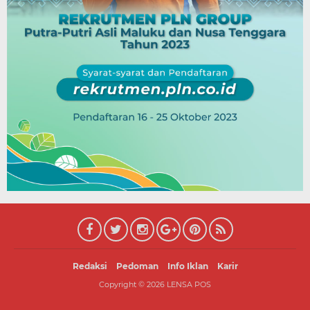
Redaksi
Pedoman
Info Iklan
Karir
Copyright ©
2026
LENSA POS