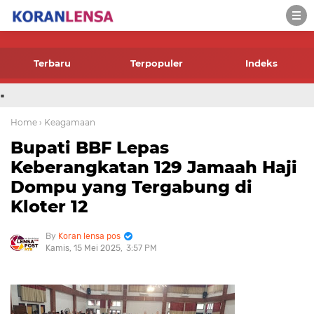
-->
Terbaru
Terpopuler
Indeks
.
Home
› Keagamaan
Bupati BBF Lepas
Keberangkatan 129 Jamaah Haji
Dompu yang Tergabung di
Kloter 12
Koran lensa pos
Kamis, 15 Mei 2025
3:57 PM