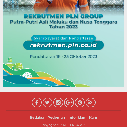
Redaksi
Pedoman
Info Iklan
Karir
Copyright ©
2026
LENSA POS