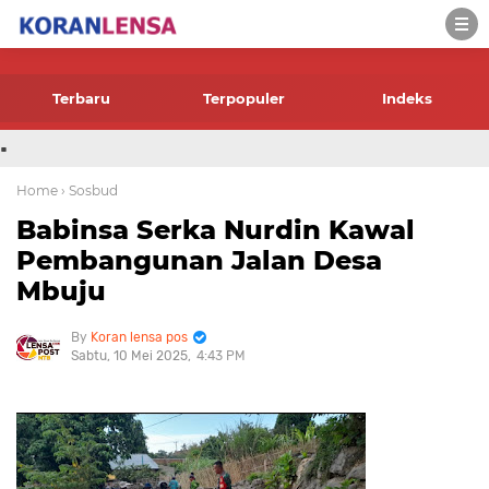
-->
Terbaru
Terpopuler
Indeks
.
Home
› Sosbud
Babinsa Serka Nurdin Kawal
Pembangunan Jalan Desa
Mbuju
Koran lensa pos
Sabtu, 10 Mei 2025
4:43 PM