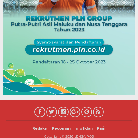
Redaksi
Pedoman
Info Iklan
Karir
Copyright ©
2026
LENSA POS