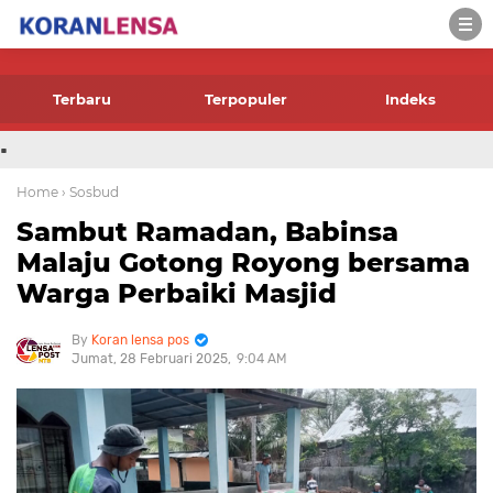
-->
Terbaru
Terpopuler
Indeks
.
Home
› Sosbud
Sambut Ramadan, Babinsa
Malaju Gotong Royong bersama
Warga Perbaiki Masjid
Koran lensa pos
Jumat, 28 Februari 2025
9:04 AM